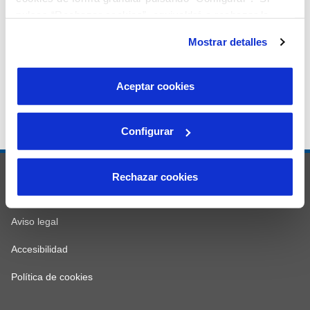
pulsas “Rechazar cookies”, equivaldrá a rechazar la
instalación de todas las cookies salvo las necesarias que
Mostrar detalles
son indispensables para que el sitio web funcione y que
por tanto no se pueden desactivar. Puedes consultar
más información en nuestra
Política de Cookies
Aceptar cookies
Configurar
© Aigües Horta
Rechazar cookies
Mapa web
Aviso legal
Accesibilidad
Política de cookies