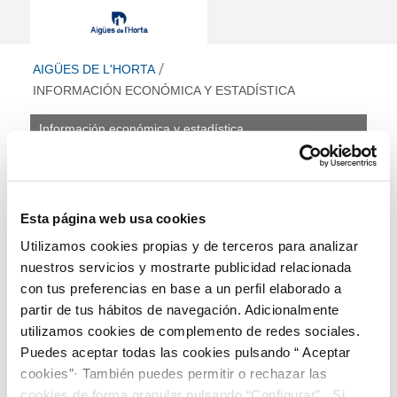
Información económica y estadística 
ir a inicio
AIGÜES DE L'HORTA
INFORMACIÓN ECONÓMICA Y ESTADÍSTICA
Información económica y estadística
Información económica
y estadística
Esta página web usa cookies
Este apartado incluye información de presupuestos,
Utilizamos cookies propias y de terceros para analizar
cuentas anuales e informes de auditorías así como
información estadística disponible sobre la calidad del
nuestros servicios y mostrarte publicidad relacionada
servicio.
con tus preferencias en base a un perfil elaborado a
partir de tus hábitos de navegación. Adicionalmente
Presupuesto anual
utilizamos cookies de complemento de redes sociales.
Retribuciones de altos cargos
Puedes aceptar todas las cookies pulsando “ Aceptar
Cuentas anuales e informe de auditoría
cookies”· También puedes permitir o rechazar las
Calidad y grado de cumplimiento de los servicios
públicos que se prestan
cookies de forma granular pulsando “Configurar”. Si